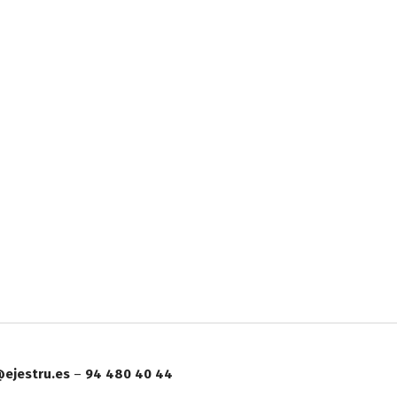
ejestru.es
–
94 480 40 44