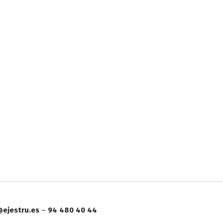
ejestru.es
–
94 480 40 44