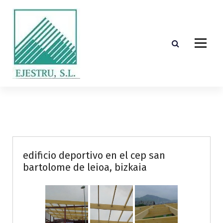
S
k
i
p
t
o
c
o
Diseño, cálculo, suministro y montaje de estructuras de madera laminada encolada
n
t
e
n
t
edificio deportivo en el cep san
bartolome de leioa, bizkaia