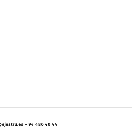
ejestru.es
–
94 480 40 44