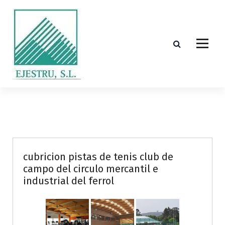
S
k
i
p
t
o
c
o
Diseño, cálculo, suministro y montaje de estructuras de madera laminada encolada
n
t
e
n
t
cubricion pistas de tenis club de
campo del circulo mercantil e
industrial del ferrol