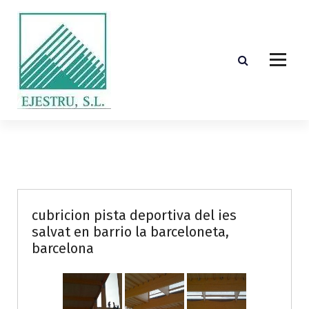
S
k
i
p
t
o
c
o
Diseño, cálculo, suministro y montaje de estructuras de madera laminada encolada
n
t
e
n
t
cubricion pista deportiva del ies
salvat en barrio la barceloneta,
barcelona