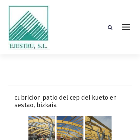
S
k
i
p
t
o
c
o
Diseño, cálculo, suministro y montaje de estructuras de madera laminada encolada
n
t
e
n
t
cubricion patio del cep del kueto en
sestao, bizkaia