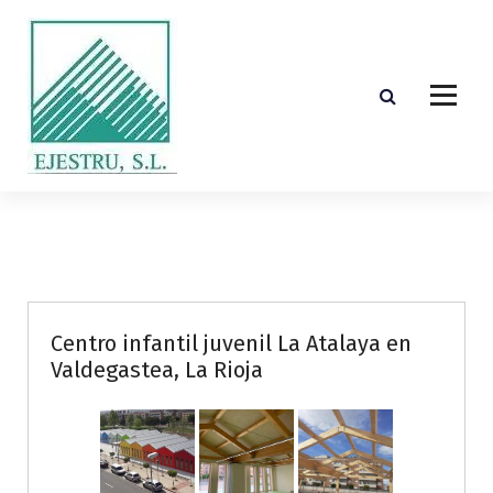
S
k
i
p
t
o
c
o
Diseño, cálculo, suministro y montaje de estructuras de madera laminada encolada
n
t
e
n
t
Centro infantil juvenil La Atalaya en
Valdegastea, La Rioja