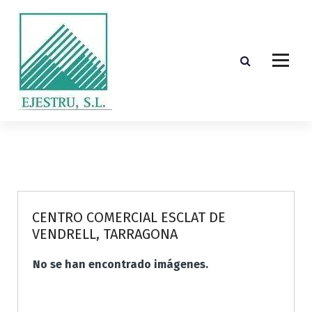
S
k
i
p
t
o
c
o
Diseño, cálculo, suministro y montaje de estructuras de madera laminada encolada
n
t
e
n
t
CENTRO COMERCIAL ESCLAT DE
VENDRELL, TARRAGONA
No se han encontrado imágenes.