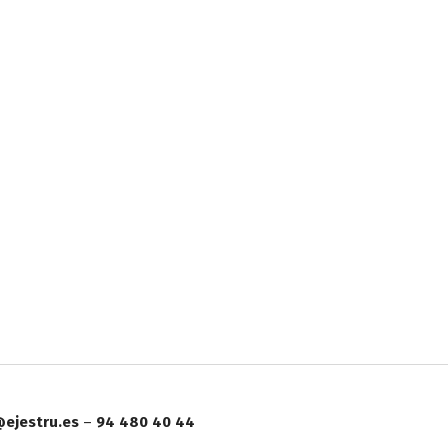
ejestru.es
–
94 480 40 44