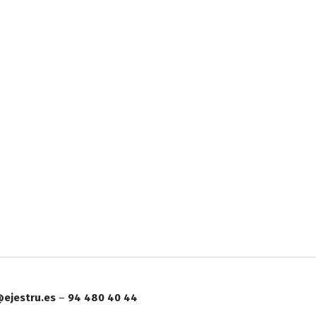
ejestru.es
–
94 480 40 44