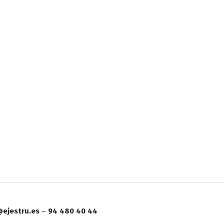
ejestru.es
–
94 480 40 44