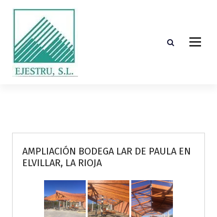
S
k
i
p
t
o
c
o
Diseño, cálculo, suministro y montaje de estructuras de madera laminada encolada
n
t
e
n
t
AMPLIACIÓN BODEGA LAR DE PAULA EN
ELVILLAR, LA RIOJA