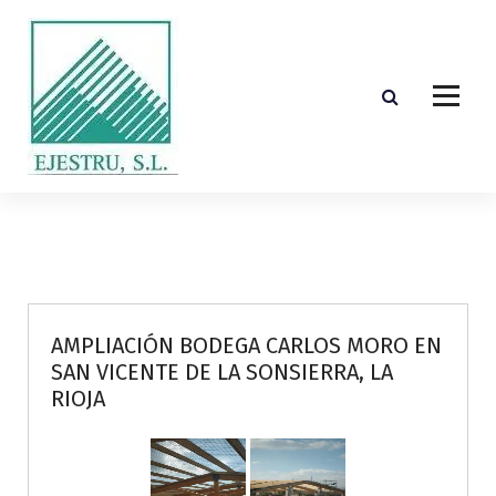
S
k
i
p
t
o
c
o
Diseño, cálculo, suministro y montaje de estructuras de madera laminada encolada
n
t
e
n
t
AMPLIACIÓN BODEGA CARLOS MORO EN
SAN VICENTE DE LA SONSIERRA, LA
RIOJA