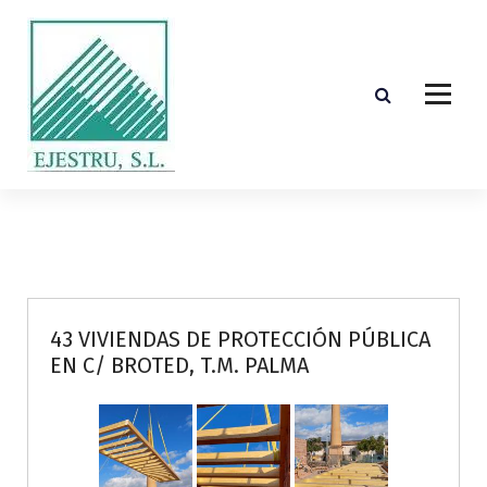
S
k
i
p
t
o
c
o
Diseño, cálculo, suministro y montaje de estructuras de madera laminada encolada
n
t
e
n
t
43 VIVIENDAS DE PROTECCIÓN PÚBLICA
EN C/ BROTED, T.M. PALMA