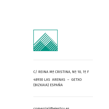
C/ REINA Mª CRISTINA, Nº 10, 1º F
48930 LAS ARENAS – GETXO
(BIZKAIA) ESPAÑA
comercial@ejestru.es