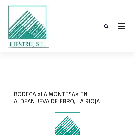
S
k
i
p
t
o
c
o
Diseño, cálculo, suministro y montaje de estructuras de madera laminada encolada
n
t
e
n
t
BODEGA «LA MONTESA» EN
ALDEANUEVA DE EBRO, LA RIOJA