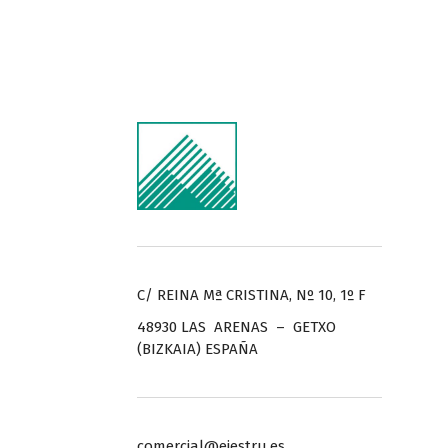
C/ REINA Mª CRISTINA, Nº 10, 1º F
48930 LAS ARENAS – GETXO
(BIZKAIA) ESPAÑA
comercial@ejestru.es