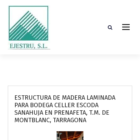
S
k
i
p
t
o
c
o
Diseño, cálculo, suministro y montaje de estructuras de madera laminada encolada
n
t
e
n
t
ESTRUCTURA DE MADERA LAMINADA
PARA BODEGA CELLER ESCODA
SANAHUJA EN PRENAFETA, T.M. DE
MONTBLANC, TARRAGONA