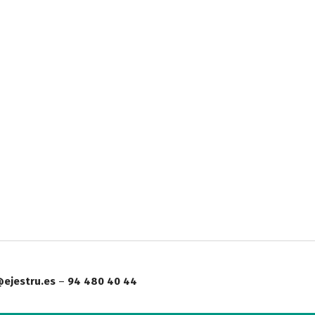
ejestru.es
–
94 480 40 44