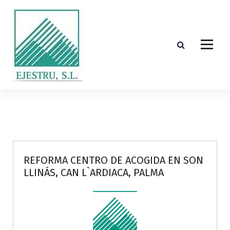
S
k
i
p
t
o
c
o
Diseño, cálculo, suministro y montaje de estructuras de madera laminada encolada
n
t
e
n
t
REFORMA CENTRO DE ACOGIDA EN SON
LLINÁS, CAN L`ARDIACA, PALMA