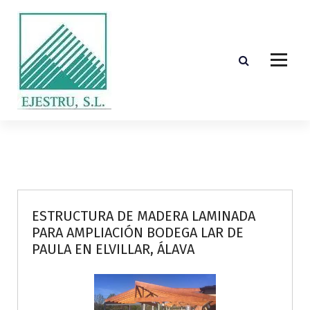
S
k
i
p
t
o
c
o
Diseño, cálculo, suministro y montaje de estructuras de madera laminada encolada
n
t
e
n
t
ESTRUCTURA DE MADERA LAMINADA
PARA AMPLIACIÓN BODEGA LAR DE
PAULA EN ELVILLAR, ÁLAVA