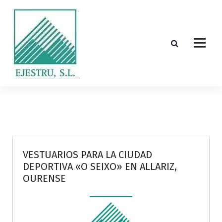
S
k
i
p
t
o
c
o
Diseño, cálculo, suministro y montaje de estructuras de madera laminada encolada
n
t
e
n
t
VESTUARIOS PARA LA CIUDAD
DEPORTIVA «O SEIXO» EN ALLARIZ,
OURENSE