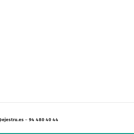
ejestru.es
–
94 480 40 44