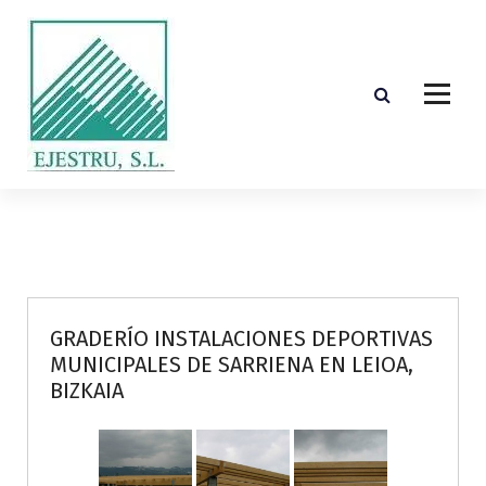
S
k
i
p
t
o
c
o
Diseño, cálculo, suministro y montaje de estructuras de madera laminada encolada
n
t
e
n
t
GRADERÍO INSTALACIONES DEPORTIVAS
MUNICIPALES DE SARRIENA EN LEIOA,
BIZKAIA