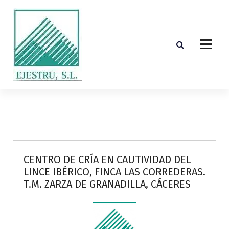
S
k
i
p
t
o
c
o
Diseño, cálculo, suministro y montaje de estructuras de madera laminada encolada
n
t
e
n
t
CENTRO DE CRÍA EN CAUTIVIDAD DEL
LINCE IBÉRICO, FINCA LAS CORREDERAS.
T.M. ZARZA DE GRANADILLA, CÁCERES