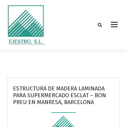
S
k
i
p
t
o
c
o
Diseño, cálculo, suministro y montaje de estructuras de madera laminada encolada
n
t
e
n
t
ESTRUCTURA DE MADERA LAMINADA
PARA SUPERMERCADO ESCLAT – BON
PREU EN MANRESA, BARCELONA