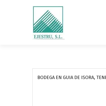
S
k
i
p
t
o
c
o
Diseño, cálculo, suministro y
montaje de estructuras de madera
n
laminada encolada
t
e
n
t
BODEGA EN GUIA DE ISORA, TEN