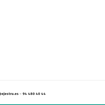
ejestru.es
–
94 480 40 44