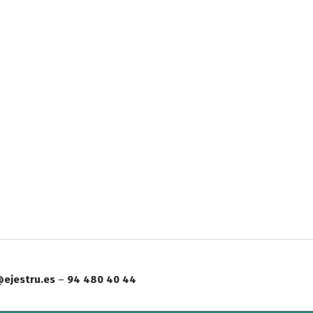
ejestru.es
–
94 480 40 44