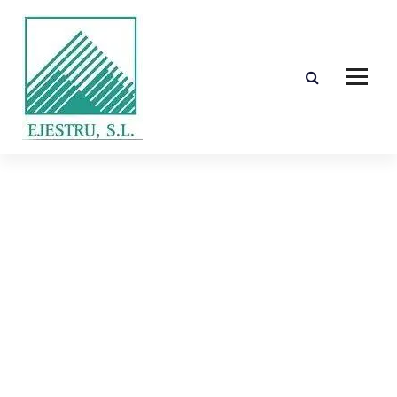
Diseño, cálculo, suministro y montaje de estructuras de madera laminada encolada